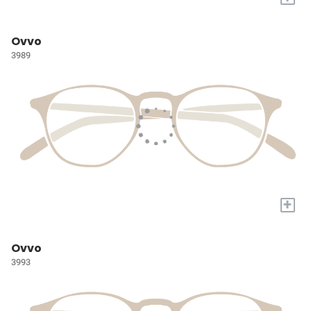
Ovvo
3989
+
Ovvo
3993