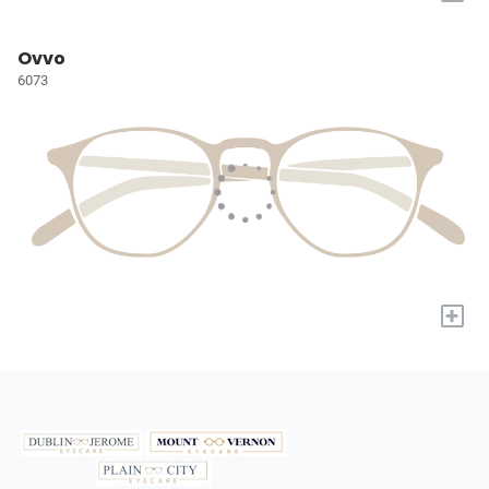
Ovvo
6073
+