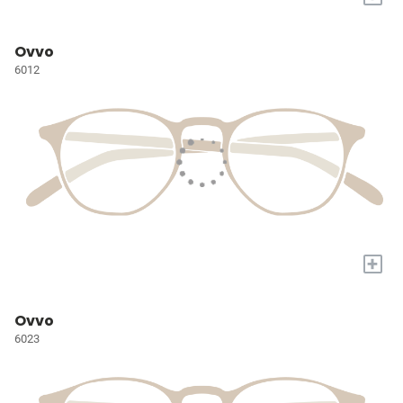
Ovvo
6012
+
Ovvo
6023