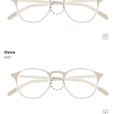
+
Ovvo
6047
+