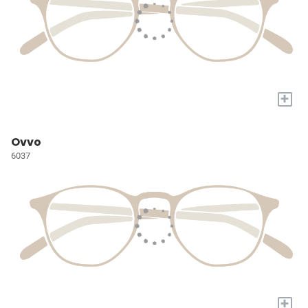
+
Ovvo
6037
+