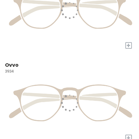
+
Ovvo
3934
+