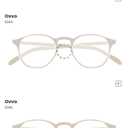
Ovvo
6044
+
Ovvo
6046