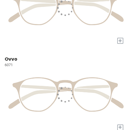
+
Ovvo
6071
+