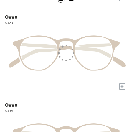
Ovvo
6029
+
Ovvo
6035