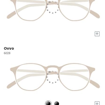
+
Ovvo
6028
+