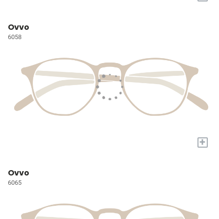
Ovvo
6058
+
Ovvo
6065