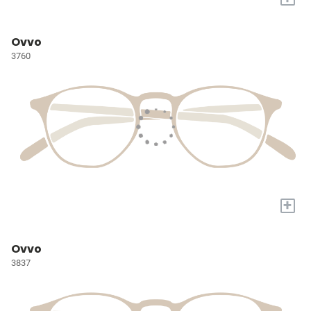
Ovvo
3760
+
Ovvo
3837