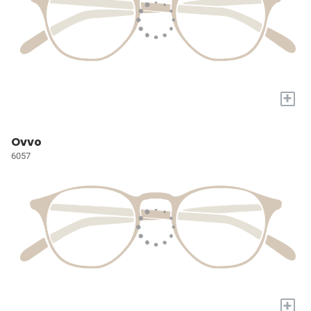
+
Ovvo
6057
+