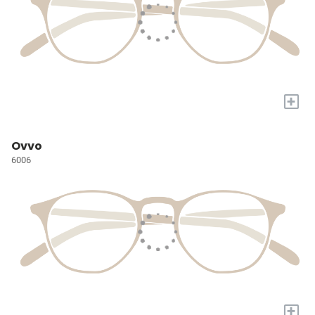
+
Ovvo
6006
+