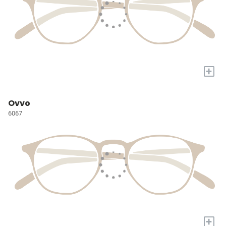
+
Ovvo
6067
+