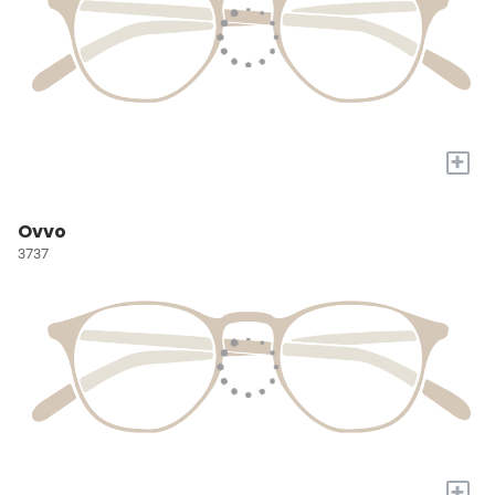
+
Ovvo
3737
+