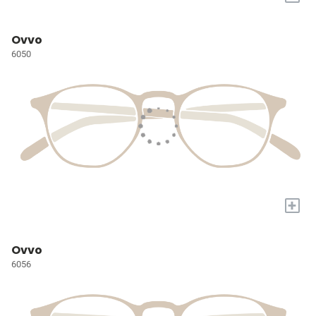
Ovvo
6050
+
Ovvo
6056