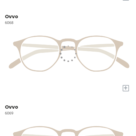
Ovvo
6068
+
Ovvo
6069