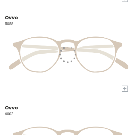
Ovvo
5058
+
Ovvo
6002