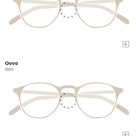
+
Ovvo
5005
+