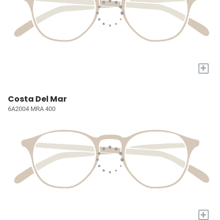
+
Costa Del Mar
6A2004 MRA 400
+