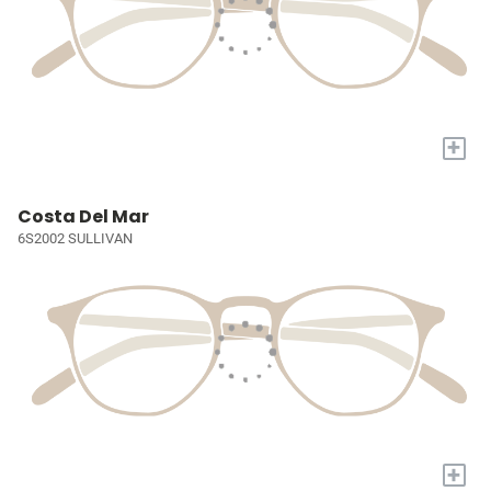
+
Costa Del Mar
6S2002 SULLIVAN
+