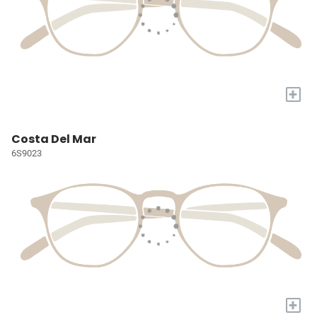
+
Costa Del Mar
6S9023
+