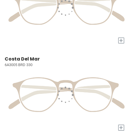
+
Costa Del Mar
6A3005 BRD 330
+