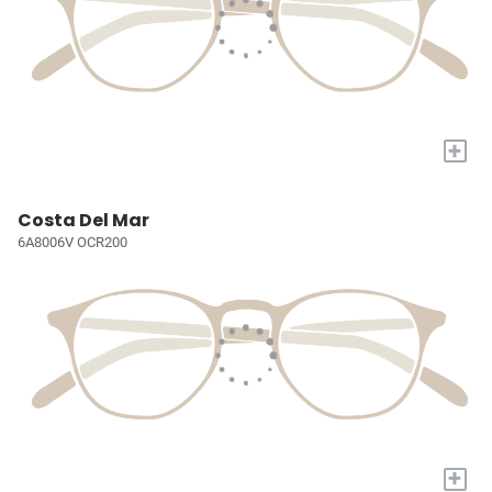
+
Costa Del Mar
6A8006V OCR200
+