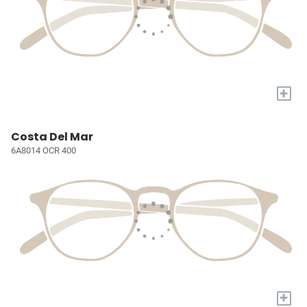
+
Costa Del Mar
6A8014 OCR 400
+