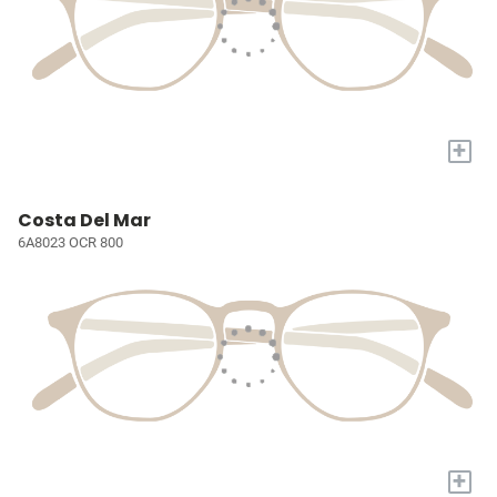
+
Costa Del Mar
6A8023 OCR 800
+