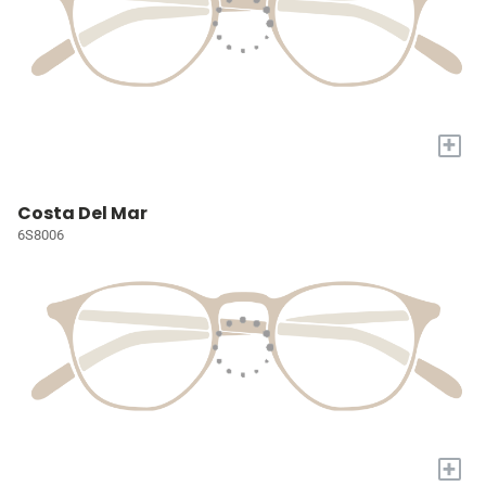
+
Costa Del Mar
6S8006
+