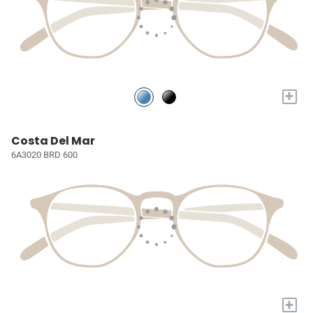
+
Costa Del Mar
6A3020 BRD 600
+