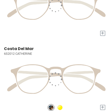
+
Costa Del Mar
6S2012 CATHERINE
+